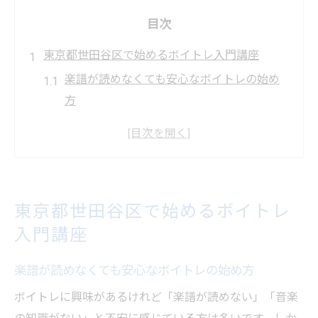
目次
東京都世田谷区で始めるボイトレ入門講座
楽譜が読めなくても安心なボイトレの始め
方
東京都世田谷区で選ぶ続けやすいボイトレ
教室
音楽知識ゼロからのボイトレ体験談とコツ
ボイトレ初心者におすすめのレッスンプラ
東京都世田谷区で始めるボイトレ
ンとは
入門講座
楽譜の読み方も学べるボイトレの魅力を解
説
楽譜が読めなくても安心なボイトレの始め方
楽譜が苦手でも楽しめるボイトレの秘密
ボイトレに興味があるけれど「楽譜が読めない」「音楽
楽譜に自信がなくても楽しめるボイトレ法