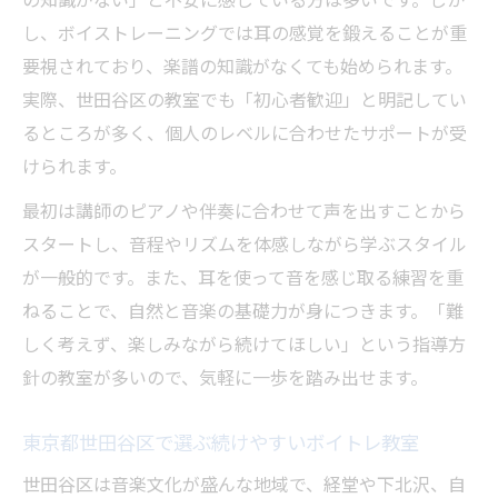
の知識がない」と不安に感じている方は多いです。しか
耳を鍛えるボイトレで音感アップを目指そ
し、ボイストレーニングでは耳の感覚を鍛えることが重
う
要視されており、楽譜の知識がなくても始められます。
楽譜が読めない人向けボイトレ教室の選び
実際、世田谷区の教室でも「初心者歓迎」と明記してい
方
るところが多く、個人のレベルに合わせたサポートが受
ボイトレで楽譜の基礎を自然に身につける
けられます。
コツ
最初は講師のピアノや伴奏に合わせて声を出すことから
東京都世田谷区のボイトレは初心者歓迎が
スタートし、音程やリズムを体感しながら学ぶスタイル
多い
が一般的です。また、耳を使って音を感じ取る練習を重
初心者が知りたい楽譜記号の基礎知識
ねることで、自然と音楽の基礎力が身につきます。「難
しく考えず、楽しみながら続けてほしい」という指導方
ボイトレで学ぶ楽譜記号の基本ポイント
針の教室が多いので、気軽に一歩を踏み出せます。
シャープやフラットの意味を優しく解説
楽譜記号が苦手な初心者向けの学び方とは
東京都世田谷区で選ぶ続けやすいボイトレ教室
ボイトレで自然に楽譜が読めるようになる
世田谷区は音楽文化が盛んな地域で、経堂や下北沢、自
方法