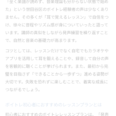
「全く楽譜が読めず、音楽理論も分からない状態で始め
東京都世田谷区で評判の耳重視ボイトレ教
た」という世田谷区のボイトレ経験者の声は少なくあり
室
ません。その多くが「耳で覚えるレッスン」で自信をつ
聴く力が伸びるボイトレのステップアップ
け、徐々に音程やリズム感が身についていったと語って
術
います。講師の真似をしながら発声練習を繰り返すこと
歌いたい気持ちに寄り添う続けやすい教室探し
で、自然と音楽の基礎力が高まります。
ボイトレを無理なく続ける教室選びの秘訣
コツとしては、レッスンだけでなく自宅でもカラオケや
生活リズムに合うボイトレ教室の見つけ方
アプリを活用して耳を鍛えることや、録音して自分の声
初心者も長く続けられるボイトレの条件
を客観的に聴くことが挙げられます。また、最初から完
楽譜の読み方も丁寧に指導する教室を探そ
璧を目指さず「できることから一歩ずつ」進める姿勢が
う
大切です。失敗を恐れずに楽しむことで、着実な成長に
自分のペースで成長できるボイトレの魅力
つながるでしょう。
ボイトレ初心者におすすめのレッスンプランとは
初心者におすすめのボイトレレッスンプランは、「発声