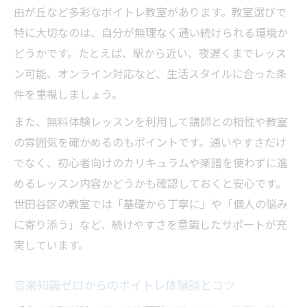
由が丘など多彩なボイトレ教室があります。教室選びで
ナチュラル記号や調号の基礎も丁寧に伝授
特に大切なのは、自分が無理なく通い続けられる環境か
年齢を気にせず続けられるボイトレの魅力
どうかです。たとえば、駅から近い、夜遅くまでレッス
ボイトレは何歳からでも始められる安心感
ン可能、オンライン対応など、生活スタイルに合った条
子どもから大人まで楽しめるボイトレの特
件を重視しましょう。
徴
また、無料体験レッスンを利用して講師との相性や教室
年齢別に最適なボイトレレッスンを探そう
の雰囲気を確かめるのもポイントです。通いやすさだけ
初心者や中高年も通いやすい教室の選び方
でなく、初心者向けのカリキュラムや楽譜を使わずに進
ボイトレで年齢の壁を越える楽しさを実感
めるレッスン内容かどうかも確認しておくと安心です。
耳の感覚を磨くレッスン選びのポイント
世田谷区の教室では「基礎から丁寧に」や「個人の悩み
に寄り添う」など、続けやすさを意識したサポートが充
耳の感覚を鍛えるボイトレレッスンの選び
実しています。
方
楽譜が読めない人向けの耳トレーニング法
音楽知識ゼロからのボイトレ体験談とコツ
ボイトレで音感を育てる実践的なコツ