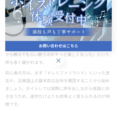
大きく向上します。
なぜ楽譜記号の基礎が大切なのかというと、正しいリズ
ムとメロディの把握が歌唱力アップの土台になるからで
す。例えば、四分音符・八分音符の違いを知れば、曲の
テンポやリズムが自然に体に入るようになります。実
お問い合わせはこちら
際、世田谷区の教室では「楽譜が苦手だったけど、基礎
から教えてもらい歌うのがもっと楽しくなった」という
お問い合わせはこちら
声も多く聞かれます。
初心者の方は、まず「ドレミファソラシド」といった音
名や、五線譜上の基本的な記号を確認することから始め
ましょう。ボイトレでは実際に声を出しながら楽譜と向
き合うため、座学だけよりも効率よく覚えられるのが特
徴です。