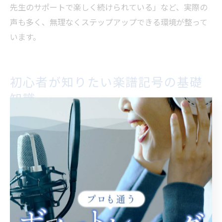
先生のサポートで楽しく続けられている」など、実際の
声も多く、無理なくステップアップできる環境が整って
います。
初心者が知りたい楽譜記号の基礎
知識
ボイトレで学ぶ楽譜記号の基本ポイント
ボイトレを始める際、「楽譜が読めない」「音楽理論に
自信がない」と感じる方は多いものです。しかし、東京
都世田谷区の多くのボイトレ教室では、楽譜記号の基礎
から丁寧に指導してくれるため、初心者でも安心して学
べます。特に、音符、休符、拍子記号など、歌う上で最
低限必要な記号を押さえることで、レッスンの理解度が