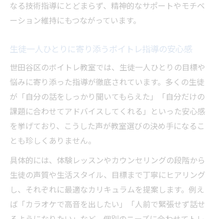
ード
なる技術指導にとどまらず、精神的なサポートやモチベ
ボイトレを選ぶなら生徒目線の声と成長支援に
ーション維持にもつながっています。
注目
生徒一人ひとりに寄り添うボイトレ指導の安心感
ボイトレ教室選びは生徒の声と成長例がヒ
ント
世田谷区のボイトレ教室では、生徒一人ひとりの目標や
生徒目線で分かるボイトレのサポート体制
悩みに寄り添った指導が徹底されています。多くの生徒
の重要性
が「自分の話をしっかり聞いてもらえた」「自分だけの
課題に合わせてアドバイスしてくれる」といった安心感
口コミで評価されるボイトレの成長支援ポ
を挙げており、こうした声が教室選びの決め手になるこ
イント
とも珍しくありません。
自分に合うボイトレを見極める生徒の声の
活用法
具体的には、体験レッスンやカウンセリングの段階から
生徒の声質や生活スタイル、目標まで丁寧にヒアリング
ボイトレ体験談から知る安心できる教室の
し、それぞれに最適なカリキュラムを提案します。例え
特徴
ば「カラオケで高音を出したい」「人前で緊張せず話せ
個人に寄り添う指導が叶える安心のボイトレ体