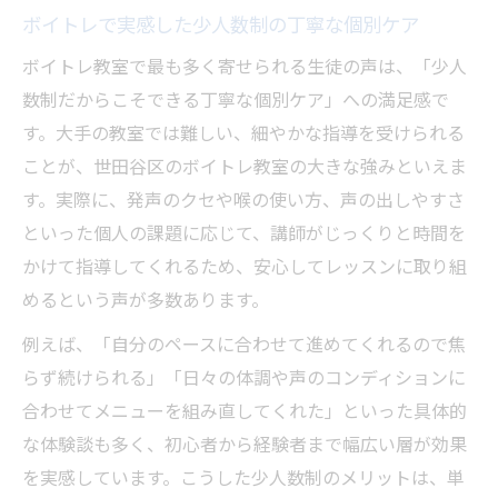
ンの強み
ボイトレで実感した少人数制の丁寧な個別ケア
生徒の声から見えるボイトレ教室のサポー
ボイトレ教室で最も多く寄せられる生徒の声は、「少人
ト体制
数制だからこそできる丁寧な個別ケア」への満足感で
個別ケア重視のボイトレ経験が分かる生徒の実
す。大手の教室では難しい、細やかな指導を受けられる
感
ことが、世田谷区のボイトレ教室の大きな強みといえま
ボイトレで感じる個別ケアのきめ細やかさ
す。実際に、発声のクセや喉の使い方、声の出しやすさ
とは
といった個人の課題に応じて、講師がじっくりと時間を
生徒の声に多い“自分専用”ボイトレ指導の満
かけて指導してくれるため、安心してレッスンに取り組
足感
めるという声が多数あります。
個人の症状や悩みに応えるボイトレの実体
例えば、「自分のペースに合わせて進めてくれるので焦
験に注目
らず続けられる」「日々の体調や声のコンディションに
少人数制ならではのボイトレ変化を生徒が
合わせてメニューを組み直してくれた」といった具体的
証言
な体験談も多く、初心者から経験者まで幅広い層が効果
ボイトレが支える自己成長と自信のエピソ
を実感しています。こうした少人数制のメリットは、単