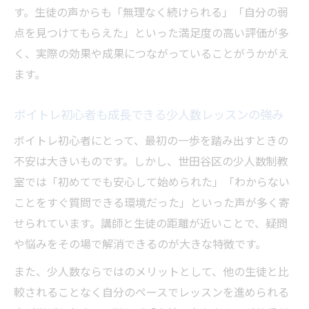
口コミで高評価のボイトレ教室の特徴とは
す。生徒の声からも「無理なく続けられる」「自分の弱
生徒の体験談が語るボイトレの手厚いケア
点を見つけてもらえた」といった満足度の高い評価が多
く、実際の効果や成果につながっていることがうかがえ
世田谷区で支持されるボイトレの魅力に迫
ます。
る
続けやすさを実感できるボイトレの選び方と成
ボイトレ初心者も成長できる少人数レッスンの強み
功例
ボイトレ初心者にとって、最初の一歩を踏み出すときの
ボイトレ選びで重視したい続けやすさのポ
不安は大きいものです。しかし、世田谷区の少人数制教
イント
室では「初めてでも安心して始められた」「わからない
生徒目線で考えるボイトレ教室の継続しや
ことをすぐ質問できる環境だった」といった声が多く寄
すさ
せられています。講師と生徒の距離が近いことで、疑問
実際の成功例から学ぶボイトレの選び方
や悩みをその場で解消できるのが大きな特徴です。
ボイトレ経験者が語る通いやすさと成長の
また、少人数ならではのメリットとして、他の生徒と比
コツ
較されることなく自分のペースでレッスンを進められる
続けやすいボイトレ教室の特徴を生徒の声