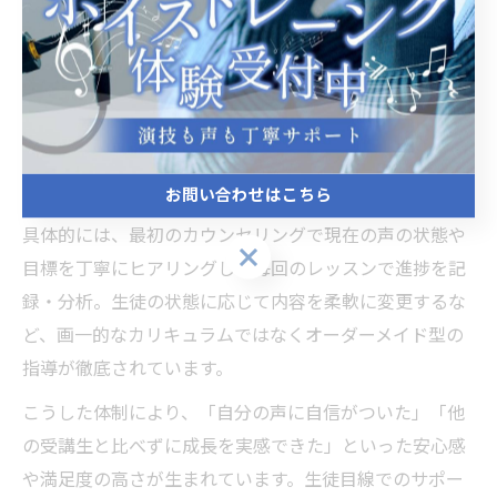
生徒の声から明らかになるのは、やはり一人ひとりへの
手厚いケアがどれだけ大切かという点です。世田谷区の
ボイトレ教室では、少人数制の強みを活かし、個々の目
標や悩みに寄り添ったサポート体制を整えています。
「自分だけの課題に集中できて安心」「講師が細かく進
捗を見てくれる」といった声が多く寄せられています。
お問い合わせはこちら
具体的には、最初のカウンセリングで現在の声の状態や
お問い合わせはこちら
目標を丁寧にヒアリングし、毎回のレッスンで進捗を記
録・分析。生徒の状態に応じて内容を柔軟に変更するな
ど、画一的なカリキュラムではなくオーダーメイド型の
指導が徹底されています。
こうした体制により、「自分の声に自信がついた」「他
の受講生と比べずに成長を実感できた」といった安心感
や満足度の高さが生まれています。生徒目線でのサポー