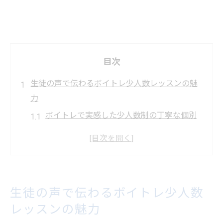
目次
生徒の声で伝わるボイトレ少人数レッスンの魅
力
ボイトレで実感した少人数制の丁寧な個別
ケア
生徒一人ひとりに寄り添うボイトレ指導の
安心感
世田谷区で選ばれるボイトレの個別対応の
生徒の声で伝わるボイトレ少人数
特徴
レッスンの魅力
ボイトレ初心者も成長できる少人数レッス