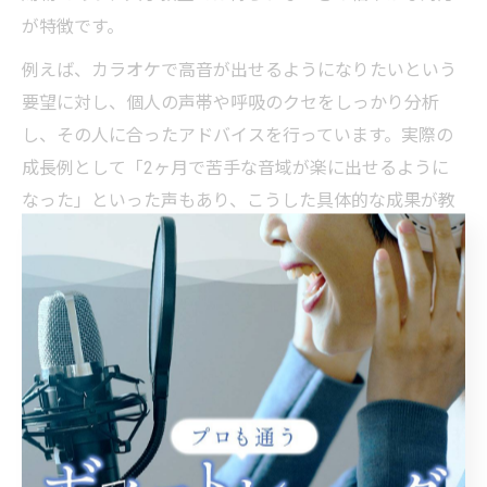
が特徴です。
例えば、カラオケで高音が出せるようになりたいという
要望に対し、個人の声帯や呼吸のクセをしっかり分析
し、その人に合ったアドバイスを行っています。実際の
成長例として「2ヶ月で苦手な音域が楽に出せるように
なった」といった声もあり、こうした具体的な成果が教
室選びのヒントになります。
口コミや体験談は、単なる満足度だけでなく、どのよう
なサポート体制や成長の道筋が用意されているかを知る
うえで大きな指標となります。特に世田谷区のボイトレ
教室では、個人に合わせた指導スタイルへの評価が高い
傾向にあります。
生徒目線で分かるボイトレのサポート体制の重要性