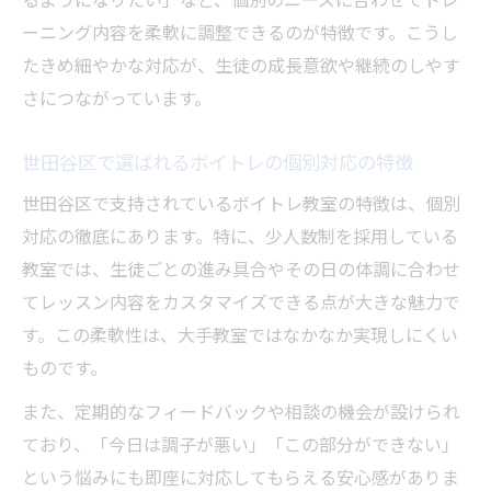
るようになりたい」など、個別のニーズに合わせてトレ
験
ーニング内容を柔軟に調整できるのが特徴です。こうし
ボイトレで安心を実感する個別指導の魅力
たきめ細やかな対応が、生徒の成長意欲や継続のしやす
生徒の声に学ぶボイトレの寄り添いサポー
さにつながっています。
ト
安心して通えるボイトレ教室の選び方のコ
世田谷区で選ばれるボイトレの個別対応の特徴
ツ
世田谷区で支持されているボイトレ教室の特徴は、個別
個人に合わせたボイトレがもたらす自信の
対応の徹底にあります。特に、少人数制を採用している
変化
教室では、生徒ごとの進み具合やその日の体調に合わせ
ボイトレ体験で得る自己成長と楽しさの両
てレッスン内容をカスタマイズできる点が大きな魅力で
立
す。この柔軟性は、大手教室ではなかなか実現しにくい
丁寧なケアが支持されるボイトレ教室のリアル
ものです。
な感想
また、定期的なフィードバックや相談の機会が設けられ
ボイトレ生徒の声に見る丁寧なケアの実際
ており、「今日は調子が悪い」「この部分ができない」
少人数制ボイトレが生む安心感と満足度
という悩みにも即座に対応してもらえる安心感がありま