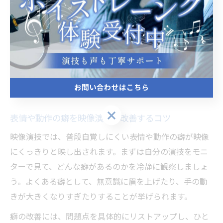
もあり、初心者にもおすすめです。
また、モニターを使った自己検証を繰り返すことで、自
分の演技がどのように見えているかを深く理解できま
す。演技のたびに録画し、気になる点や改善点をノート
に書き出していくことで、着実に自然な表現力が身につ
お問い合わせはこちら
きます。
お問い合わせはこちら
表情や動作の癖を映像演技で改善するコツ
映像演技では、普段自覚しにくい表情や動作の癖が映像
にくっきりと映し出されます。まずは自分の演技をモニ
ターで見て、どんな癖があるのかを冷静に観察しましょ
う。よくある癖として、無意識に眉を上げたり、手の動
きが大きくなりすぎたりすることが挙げられます。
癖の改善には、問題点を具体的にリストアップし、ひと