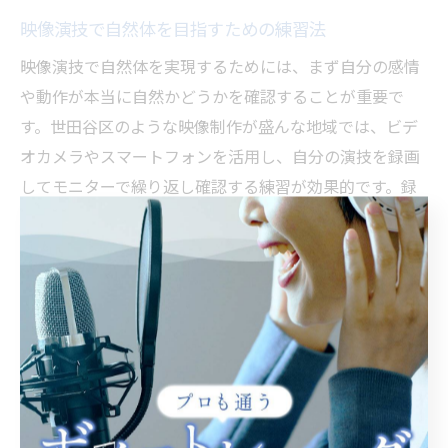
映像演技で自然体を目指すための練習法
映像演技で自然体を実現するためには、まず自分の感情
や動作が本当に自然かどうかを確認することが重要で
す。世田谷区のような映像制作が盛んな地域では、ビデ
オカメラやスマートフォンを活用し、自分の演技を録画
してモニターで繰り返し確認する練習が効果的です。録
画した映像を客観的に見返すことで、頭の中の演技プラ
ンと実際の動作とのギャップに気づきやすくなります。
演技中は「うまく演じよう」という意識が強くなりがち
ですが、その気持ちが本来の感情表現を妨げてしまうこ
とがあります。まずはセリフや動作を丁寧に再現し、無
理に感情を作り込もうとせず、日常の自分に近い感覚で
演じることから始めましょう。世田谷区のワークショッ
プでは、こうした自然体を重視した指導が受けられる場