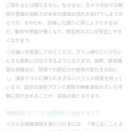
表情や動作の癖を映像演技で改善するコツ
に現れるとは限りません。なぜなら、カメラの前では緊
張や意識の過剰さが本来の感情の流れを妨げてしまうか
繊細な感情表現を磨く映像演技トレーニン
らです。そのため、計画した通りに演じようとするほ
グ
ど、動作や表情が硬くなり、想定外のズレが発生しやす
映像演技で活きる即興練習の具体的な進め
くなります。
方
この違いを意識しておくことで、プラン通りにいかない
自然な映像演技を支えるメソッドの活用方
ときも柔軟に対応できるようになります。実際、経験豊
法
富な俳優ほど、現場での即応力や感情の変化を大切に
繰り返しのモニター確認が演技力を伸ばす理由
し、演技プランに縛られすぎないバランス感覚を持って
映像演技の上達に欠かせないモニター確認
います。自分の演技プランと実際の映像演技のズレを冷
の意義
静に受け止めることが、成長の鍵となります。
繰り返し映像を見直すことで得られる気づ
き
映像演技でリアルな感情を引き出す考え方
映像演技の自己評価が成長につながる理由
リアルな感情表現を身につけるには、「演じる」ことよ
モニターで感情のギャップを修正する映像