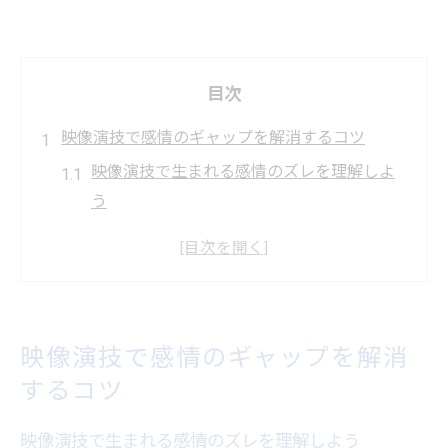
目次
映像演技で感情のギャップを解消するコツ
映像演技で生まれる感情のズレを理解しよ
う
演技プランと映像演技の違いを意識する重
要性
映像演技でリアルな感情を引き出す考え方
感情のギャップに気づく映像演技トレーニ
映像演技で感情のギャップを解消
ング法
するコツ
映像演技で理想の表現に近づくための習慣
づけ
映像演技で生まれる感情のズレを理解しよう