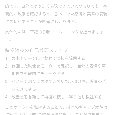
的です。自分ではうまく表現できているつもりでも、客
映像演技の自己評価で見つかる成長ポイン
観的に映像を確認すると、思っていた感情と実際の表現
ト
にズレがあることが明確にわかります。
客観的視点が映像演技力を大きく伸ばす理
由
具体的には、下記の手順でトレーニングを進めましょ
う。
映像演技の課題改善に役立つ自己チェック
術
映像演技の自己検証ステップ
フィードバックを映像演技の武器に変える
台本やシーンに合わせて演技を録画する
方法
録画した映像をモニターで確認し、自分の表情や声、
映像演技の新たな表現力を引き出す自己分
動きを客観的にチェックする
析
イメージ通りに表現できていない部分や、感情のズ
レをメモする
改善点を意識して再度演技し、繰り返し検証する
このサイクルを継続することで、感情のギャップが徐々
に解消され、理想の映像演技に近づくことができます。