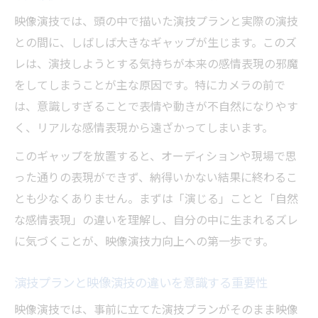
東京都世田谷区で始める映像演技力向上法
映像演技では、頭の中で描いた演技プランと実際の演技
世田谷区で映像演技力を伸ばす基礎トレー
との間に、しばしば大きなギャップが生じます。このズ
ニング
レは、演技しようとする気持ちが本来の感情表現の邪魔
映像演技の上達に役立つ地域のワークショ
をしてしまうことが主な原因です。特にカメラの前で
ップ活用法
は、意識しすぎることで表情や動きが不自然になりやす
未経験者でも始めやすい映像演技レッスン
く、リアルな感情表現から遠ざかってしまいます。
の選び方
このギャップを放置すると、オーディションや現場で思
映像演技のフィードバックを地域で得るメ
った通りの表現ができず、納得いかない結果に終わるこ
リット
とも少なくありません。まずは「演じる」ことと「自然
世田谷区の環境を生かした映像演技の実践
な感情表現」の違いを理解し、自分の中に生まれるズレ
例
に気づくことが、映像演技力向上への第一歩です。
自然な表現を身につける映像演技トレーニング
術
演技プランと映像演技の違いを意識する重要性
映像演技で自然体を目指すための練習法
映像演技では、事前に立てた演技プランがそのまま映像