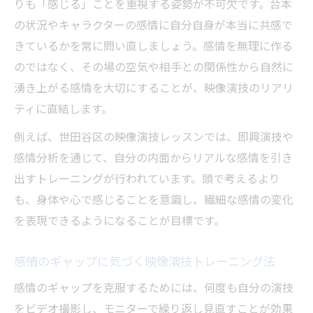
りも「感じる」ことを重視する姿勢が不可欠です。台本
演技術
の状況やキャラクターの感情に自分自身が本当に共感で
映像演技の弱点発見に役立つモニター活用
きているかを常に問い直しましょう。感情を無理に作る
法
のではなく、その場の空気や相手との関係性から自然に
映像演技初心者がリアルな感情を引き出す秘訣
湧き上がる感情を大切にすることが、映像演技のリアリ
映像演技初心者が陥りやすい感情表現の壁
ティに直結します。
リアルな映像演技を目指すための感情解放
例えば、世田谷区の映像演技レッスンでは、即興演技や
法
感情分析を通じて、自分の内面からリアルな感情を引き
映像演技で緊張を乗り越える実践的アプロ
出すトレーニングが行われています。頭で考えるより
ーチ
も、身体や心で感じることを意識し、繊細な感情の変化
初心者におすすめの映像演技感情トレーニ
を表現できるようになることが目標です。
ング
感情のギャップに気づく映像演技トレーニング法
映像演技で本物の感情を引き出すステップ
感情のギャップを克服するためには、何度も自分の演技
客観的な自己評価で磨く映像演技の新たな可能
をビデオ撮影し、モニターで繰り返し見直すことが効果
性