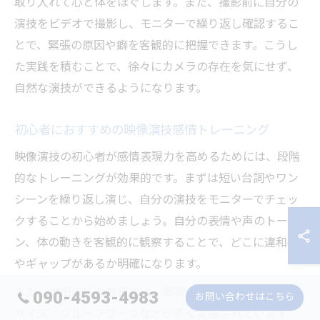
取り入れて心と体をほぐします。また、撮影前に自分の
演技をビデオで撮影し、モニターで繰り返し確認するこ
とで、緊張の原因や癖を客観的に把握できます。こうし
た実践を積むことで、徐々にカメラの存在を気にせず、
自然な演技ができるようになります。
初心者におすすめの映像演技感情トレーニング
映像演技の初心者が感情表現力を高めるためには、段階
的なトレーニングが効果的です。まずは短い台詞やワン
シーンを繰り返し演じ、自分の演技をモニターでチェッ
クすることから始めましょう。自分の表情や声のトー
ン、体の動きを客観的に観察することで、どこに違和感
やギャップがあるか明確になります。
また、世田谷区の教室では、即興演技や感情解放エクサ
090-4593-4983
お問い合わせはこちら
サイズ、グループワークなどが多く実施されています。