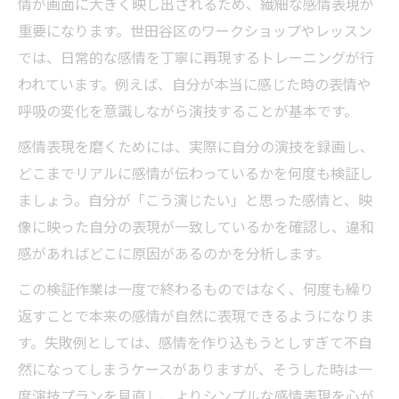
情が画面に大きく映し出されるため、繊細な感情表現が
重要になります。世田谷区のワークショップやレッスン
では、日常的な感情を丁寧に再現するトレーニングが行
われています。例えば、自分が本当に感じた時の表情や
呼吸の変化を意識しながら演技することが基本です。
感情表現を磨くためには、実際に自分の演技を録画し、
どこまでリアルに感情が伝わっているかを何度も検証し
ましょう。自分が「こう演じたい」と思った感情と、映
像に映った自分の表現が一致しているかを確認し、違和
感があればどこに原因があるのかを分析します。
この検証作業は一度で終わるものではなく、何度も繰り
返すことで本来の感情が自然に表現できるようになりま
す。失敗例としては、感情を作り込もうとしすぎて不自
然になってしまうケースがありますが、そうした時は一
度演技プランを見直し、よりシンプルな感情表現を心が