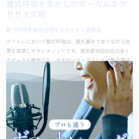
腹式呼吸を生かしたボーカルエク
ササイズ術
腹式呼吸を徹底活用するボイトレ実践法
ボイトレにおいて腹式呼吸は、最も基本でありながら効
果を実感しやすいメソッドです。東京都世田谷区の多く
のボーカル教室でも、まずはリラックスした状態で腹式
呼吸を身につけることから始めます。腹式呼吸ではお腹
を膨らませるように深く息を吸い、無駄な力を入れずに
ゆっくりと息を吐くことがポイントです。
この呼吸法を徹底することで、声帯への負担が減り、安
定した発声と幅広い音域を無理なく出せるようになりま
す。例えば、最初は仰向けになってお腹に手を当て、呼
吸がしっかり下腹部に入っているか確認する練習が効果
的です。初心者の方は、毎日数分でも継続することで