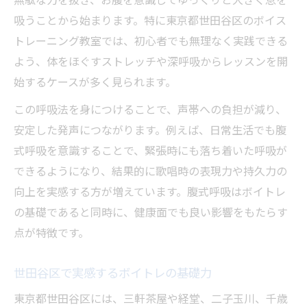
無駄な力を抜き、お腹を意識してゆっくりと大きく息を
発声の悩みを解消するボイトレ練習法
吸うことから始まります。特に東京都世田谷区のボイス
腹式呼吸を生かしたボーカルエクササイズ術
トレーニング教室では、初心者でも無理なく実践できる
腹式呼吸を徹底活用するボイトレ実践法
よう、体をほぐすストレッチや深呼吸からレッスンを開
ボイトレで体に良い呼吸習慣を身につける
始するケースが多く見られます。
自然な呼吸で伸びる歌唱力の秘密
この呼吸法を身につけることで、声帯への負担が減り、
ボーカルエクササイズで響く声を体感
安定した発声につながります。例えば、日常生活でも腹
二子玉川周辺でのボイトレ体験談まとめ
式呼吸を意識することで、緊張時にも落ち着いた呼吸が
リラックス重視のボイトレがおすすめな理由
できるようになり、結果的に歌唱時の表現力や持久力の
ボイトレは無理のないリラックスが鍵
向上を実感する方が増えています。腹式呼吸はボイトレ
力を抜いたボイトレで声の伸びを実感
の基礎であると同時に、健康面でも良い影響をもたらす
点が特徴です。
安心して続けられるボイトレ教室の選び方
お手軽に始めるボイトレおすすめポイント
世田谷区で実感するボイトレの基礎力
ストレス軽減にも役立つボイトレ効果
東京都世田谷区には、三軒茶屋や経堂、二子玉川、千歳
初心者でも通いやすい世田谷区の教室探し