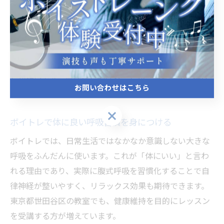
徐々に自然な腹式呼吸が身につきます。
注意点として、肩や胸に余計な力が入ってしまうと正し
い腹式呼吸になりません。レッスンでは講師が姿勢や呼
吸の癖を丁寧にチェックし、個別にアドバイスを行うこ
とが多いです。無理なく続けることが、腹式呼吸習得へ
お問い合わせはこちら
の近道です。
お問い合わせはこちら
ボイトレで体に良い呼吸習慣を身につける
ボイトレでは、日常生活ではなかなか意識しない大きな
呼吸をふんだんに使います。これが「体にいい」と言わ
れる理由であり、実際に腹式呼吸を習慣化することで自
律神経が整いやすく、リラックス効果も期待できます。
東京都世田谷区の教室でも、健康維持を目的にレッスン
を受講する方が増えています。