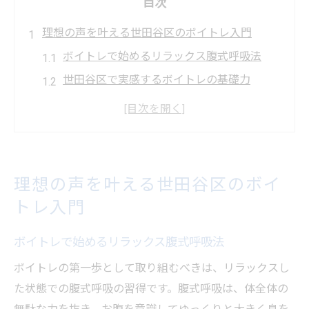
目次
理想の声を叶える世田谷区のボイトレ入門
ボイトレで始めるリラックス腹式呼吸法
世田谷区で実感するボイトレの基礎力
ボイトレ初心者が覚えたい呼吸のコツ
ボイストレーニングで叶う安定した発声
自然な力で響く声をボイトレで手に入れる
ボイストレーニングで広がる発声の可能性
理想の声を叶える世田谷区のボイ
ボイトレがもたらす発声力の成長実感
トレ入門
呼吸を意識したボイトレの活用術
ボイトレで始めるリラックス腹式呼吸法
千歳烏山や下北沢で学ぶ発声トレーニング
ボイトレで表現力と声量を同時に伸ばす方
ボイトレの第一歩として取り組むべきは、リラックスし
法
た状態での腹式呼吸の習得です。腹式呼吸は、体全体の