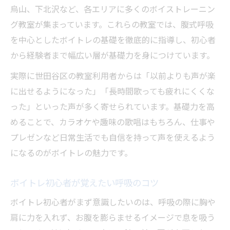
烏山、下北沢など、各エリアに多くのボイストレーニン
ボイトレ初心者に優しい教室の選定法
グ教室が集まっています。これらの教室では、腹式呼吸
世田谷区の通いやすいボイトレ教室比較
を中心としたボイトレの基礎を徹底的に指導し、初心者
駅近で便利なボイトレ体験のポイント
から経験者まで幅広い層が基礎力を身につけています。
無料体験できるボイトレ教室の魅力
実際に世田谷区の教室利用者からは「以前よりも声が楽
継続しやすいボイトレ教室の特徴を解説
に出せるようになった」「長時間歌っても疲れにくくな
歌唱力アップに役立つボイトレ実践のコツ
った」といった声が多く寄せられています。基礎力を高
ボイトレで歌唱力を効率よく高める方法
めることで、カラオケや趣味の歌唱はもちろん、仕事や
プレゼンなど日常生活でも自信を持って声を使えるよう
毎日の練習に役立つボイストレーニング術
になるのがボイトレの魅力です。
苦手克服に効くボイトレの実践ポイント
初心者が実感できるボイトレ成長の秘訣
ボイトレ初心者が覚えたい呼吸のコツ
マンツーマンで学ぶボイトレの利点とは
ボイトレ初心者がまず意識したいのは、呼吸の際に胸や
肩に力を入れず、お腹を膨らませるイメージで息を吸う