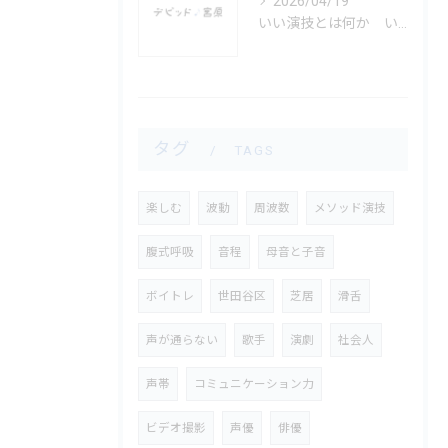
2026/04/19
いい演技とは何か いい俳優とは何か
タグ
TAGS
楽しむ
波動
周波数
メソッド演技
腹式呼吸
音程
母音と子音
ボイトレ
世田谷区
芝居
滑舌
声が通らない
歌手
演劇
社会人
声帯
コミュニケーション力
ビデオ撮影
声優
俳優