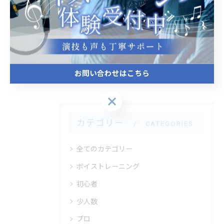
関連タグ
#音程
#ボイトレ
#母音と子音
#声帯
#歌手
#声が通らない
#腹式呼吸
お問い合わせはこちら
お問い合わせはこちら
カテゴリー
CATEGORIES
全てのカテゴリー
ボイストレーニング
初心者
少人数
プロ