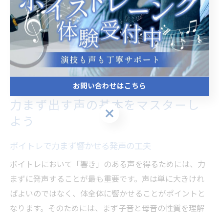
また、録音して自分の発声を客観的に確認することで、
改善点が明確になります。初心者からシニアまで、世田
谷区のボイトレ環境を活用し、自分らしい響きを見つけ
てみてください。
お問い合わせはこちら
力まず出す声の基本をマスターし
お問い合わせはこちら
よう
ボイトレで力まず響かせる発声の工夫
ボイトレにおいて「響き」のある声を得るためには、力
まずに発声することが最も重要です。声は単に大きけれ
ばよいのではなく、体全体に響かせることがポイントと
なります。そのためには、まず子音と母音の性質を理解