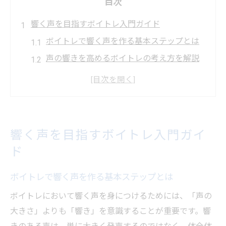
目次
響く声を目指すボイトレ入門ガイド
ボイトレで響く声を作る基本ステップとは
声の響きを高めるボイトレの考え方を解説
ボイトレ初心者が知るべき発声の土台づく
り
東京のボイトレ環境で響きを実感する方法
ボイトレの効果を感じるための練習習慣と
響く声を目指すボイトレ入門ガイ
は
ド
自然な発声のコツをこの機会に習得
ボイトレで自然な声の出し方を身につける
ボイトレで響く声を作る基本ステップとは
方法
ボイトレにおいて響く声を身につけるためには、「声の
発音と発声の違いをボイトレで理解しよう
大きさ」よりも「響き」を意識することが重要です。響
リラックスして声帯を使うボイトレ練習法