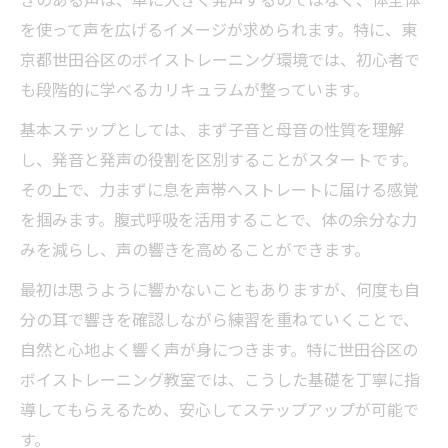
きのある声は、単に大きく発声するのではなく、体全体
自然な発声を支えるボイトレの基礎知識
を使って声を広げるイメージが求められます。特に、東
京都世田谷区のボイストレーニング環境では、初心者で
ボイトレで身につく自然な響きのコツ
も段階的に学べるカリキュラムが整っています。
力まず出す声の基本をマスターしよう
基本ステップとしては、まず子音と母音の性質を理解
ボイトレで力まず響かせる発声の工夫
し、発音と発声の役割を区別することがスタートです。
無理なく出せる声のためのボイトレ習慣
その上で、力まずに息を声帯へストレートに届ける感覚
ボイトレで学ぶ息と声帯の正しい使い方
を掴みます。腹式呼吸を活用することで、体の余分な力
腹式呼吸を活かすボイトレ練習のポイント
みを減らし、声の響きを高めることができます。
緊張せず声が出るボイトレの基本動作
最初は思うように響かないこともありますが、何度も自
子音と母音から響きを作る秘訣とは
分の耳で響きを確認しながら練習を重ねていくことで、
ボイトレで子音と母音の性質を理解しよう
自然と心地よく響く声が身につきます。特に世田谷区の
母音を活かす響き作りのボイトレ練習法
ボイストレーニング教室では、こうした基礎を丁寧に指
子音の使い方が響きに与える影響を探る
導してもらえるため、安心してステップアップが可能で
声の響きを変える母音のボイトレポイント
す。