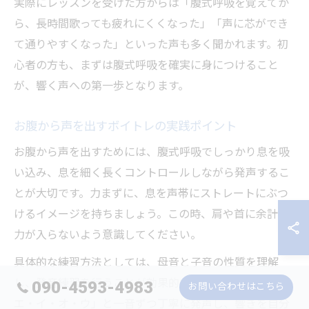
実際にレッスンを受けた方からは「腹式呼吸を覚えてか
ら、長時間歌っても疲れにくくなった」「声に芯ができ
て通りやすくなった」といった声も多く聞かれます。初
心者の方も、まずは腹式呼吸を確実に身につけること
が、響く声への第一歩となります。
お腹から声を出すボイトレの実践ポイント
お腹から声を出すためには、腹式呼吸でしっかり息を吸
い込み、息を細く長くコントロールしながら発声するこ
とが大切です。力まずに、息を声帯にストレートにぶつ
けるイメージを持ちましょう。この時、肩や首に余計な
力が入らないよう意識してください。
具体的な練習方法としては、母音と子音の性質を理解
し、発音練習を行うことが効果的です。例えば「ア・
090-4593-4983
お問い合わせはこちら
エ・イ・オ・ウ」と一音ずつ丁寧に発声し、響きを自分