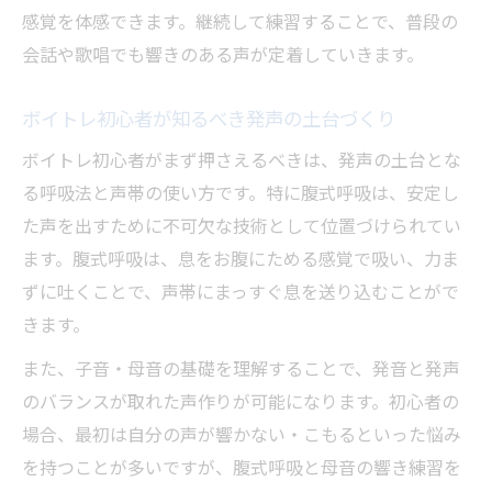
ボイトレ教室で初心者が身につく発声技術
感覚を体感できます。継続して練習することで、普段の
自宅でもできるボイトレ練習方法の紹介
会話や歌唱でも響きのある声が定着していきます。
ボイトレ初心者が知るべき発声の土台づくり
ボイトレ初心者がまず押さえるべきは、発声の土台とな
る呼吸法と声帯の使い方です。特に腹式呼吸は、安定し
た声を出すために不可欠な技術として位置づけられてい
ます。腹式呼吸は、息をお腹にためる感覚で吸い、力ま
ずに吐くことで、声帯にまっすぐ息を送り込むことがで
きます。
また、子音・母音の基礎を理解することで、発音と発声
のバランスが取れた声作りが可能になります。初心者の
場合、最初は自分の声が響かない・こもるといった悩み
を持つことが多いですが、腹式呼吸と母音の響き練習を