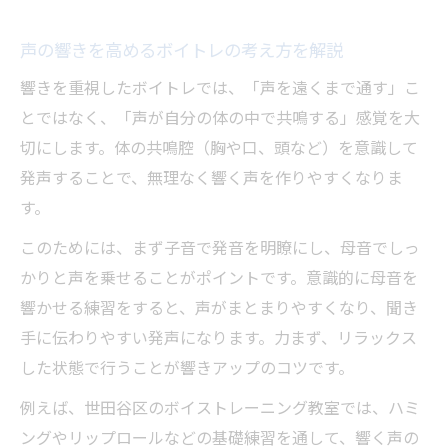
発音を磨くボイトレ実践で響きを高める
声の響きを高めるボイトレの考え方を解説
腹式呼吸でボイトレ効果を実感しよう
響きを重視したボイトレでは、「声を遠くまで通す」こ
ボイトレの腹式呼吸で響く声を目指す方法
とではなく、「声が自分の体の中で共鳴する」感覚を大
腹式呼吸がボイトレで果たす役割を解説
切にします。体の共鳴腔（胸や口、頭など）を意識して
お腹から声を出すボイトレの実践ポイント
発声することで、無理なく響く声を作りやすくなりま
腹式呼吸と声の響きの関係をボイトレで体
す。
感
このためには、まず子音で発音を明瞭にし、母音でしっ
ボイトレ効果を引き出す呼吸練習のコツ
かりと声を乗せることがポイントです。意識的に母音を
初心者も安心の声の出し方実践ポイント
響かせる練習をすると、声がまとまりやすくなり、聞き
ボイトレ初心者が安心できる発声の始め方
手に伝わりやすい発声になります。力まず、リラックス
声の悩みを解決するボイトレ実践ポイント
した状態で行うことが響きアップのコツです。
安心して学べるボイトレのレッスン流れ解
例えば、世田谷区のボイストレーニング教室では、ハミ
説
ングやリップロールなどの基礎練習を通して、響く声の