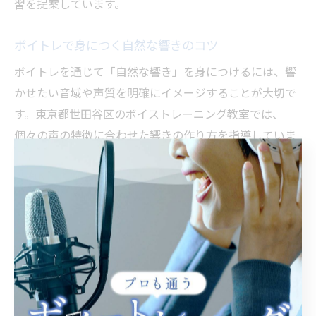
習を提案しています。
ボイトレで身につく自然な響きのコツ
ボイトレを通じて「自然な響き」を身につけるには、響
かせたい音域や声質を明確にイメージすることが大切で
す。東京都世田谷区のボイストレーニング教室では、
個々の声の特徴に合わせた響きの作り方を指導していま
す。母音の響きを意識しながら、口腔内や鼻腔に共鳴さ
せる練習がポイントです。
具体的には、「ア」「イ」「ウ」「エ」「オ」といった
母音を一つずつ丁寧に発声し、どの位置で最も響くかを
体感しながら練習します。自分の耳で「響く感覚」を覚
えることが上達への近道です。注意点として、響きを追
求するあまり力んでしまうと逆効果になるため、リラッ
クスした状態を維持しましょう。