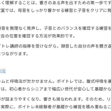
しく理解することは、響きのある声を出すための第一歩で
無理な力を抜いてボイトレを続ける秘訣
教室では、母音をしっかり響かせる練習と子音をクリアに
ボイトレで自信を持てる響きの作り方
自然な発声を目指す世田谷区のボイトレ術
母音を無理なく発声し、子音とのバランスを確認する練習
世田谷区のボイトレで自然な発声を体得する流れ
や舌の位置を確認する方法が効果的です。
ボイストレーニングで母音子音を意識する理由
イトレ講師の指導を受けながら、録音した自分の声を聴き
自然な響きを目指すボイトレ術の実践ポイント
につながります。
無理をしないボイトレがもたらす発声の変化
ボイトレで毎日続けやすい発声習慣を作る
知識
初心者も安心のボイトレフォーム解説
ームと呼吸法が欠かせません。ボイトレでは、腹式呼吸を
ボイトレ初心者が安心できるフォームの基本
では、初心者からシニアまで幅広い世代が安心して基礎か
母音と子音を意識した正しいボイトレ姿勢
声が詰まりやすくなり、響きも損なわれます。そのため、
無理なく身につくボイトレフォームの工夫
。実際に、ボイトレ未経験者が基礎から練習を積み重ねる