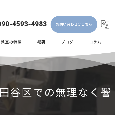
090-4593-4983
お問い合わせはこちら
当教室の特徴
概要
ブログ
コラム
イストレーニング
心者
人数
田谷区での無理なく響
ロ
現力