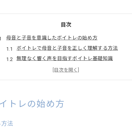
目次
母音と子音を意識したボイトレの始め方
ボイトレで母音と子音を正しく理解する方法
無理なく響く声を目指すボイトレ基礎知識
世田谷区で始めるボイトレの効果的なステップ
ボイトレ初心者が知る母音子音の関係性の大切さ
ボイストレーニングで自然な発声を身につけるコ
無理なく響く声づくりへのボイトレ基礎
イトレの始め方
ボイトレ基礎で響く声を手に入れるポイント
母音・子音を意識した発声練習のコツとは
る方法
世田谷区のボイトレで自然に響く声を養う方法