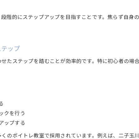
世田谷区で学ぶボイトレの安心ポイント
ボイトレでフォームを整えるコツと注意点
、段階的にステップアップを目指すことです。焦らず自身
ボイトレで自信につながるフォームとは
自信を持てるボイトレフォームの作り方
響く声へ導くボイトレの正しい姿勢とは
ステップ
ボイトレで自信を養うためのフォーム改善
わせたステップを踏むことが効率的です。特に初心者の場
世田谷区で評判のボイトレ指導法を知る
母音子音を意識したフォームの重要性
お問い合わせはこちら
お問い合わせはこちら
世田谷区で体験する充実のボイトレレッスン
世田谷区で受けられるボイトレレッスンの特徴
る
母音と子音を学べるボイトレ体験の魅力
ックを行う
ボイトレで自然な発声を体感するチャンス
アップする
初心者でも安心できるレッスンの進め方
多くのボイトレ教室で採用されています。例えば、二子玉