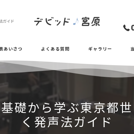
法ガイド
表あいさつ
よくある質問
ギャラリー
ボ
初
少
を基礎から学ぶ東京都世
プ
く発声法ガイド
表