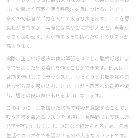
ボイトレを行う際に最も大切なのは、体の余計な力を抜
理想の声へ導く体の力を抜く発声テクニック
き、効率よく声帯を使う呼吸法を身につけることです。
ボイトレで体の緊張を解く発声練習の基本
多くの初心者が「力を入れて大きな声を出す」ことを意
とは
識しがちですが、実際には肩や首に力が入ると、声帯が
力を抜いて魅力的な声を出すボイトレ実践
うまく振動せず、声が詰まったり枯れたりするリスクが
法
高まります。
理想の声質に近づくボイトレ呼吸法のコツ
実際、正しい呼吸法は体の緊張をほぐし、腹式呼吸によ
無理なく続ける発声テクニックとその効果
って安定した息の流れを作ることができます。例えば、
体の力を抜くことで得られる声帯のメリッ
背筋を伸ばしてリラックスし、ゆっくりとお腹を膨らま
ト
せながら息を吸い込むことで、自然と声帯への負担が減
話題の浜渦メソッドが注目される理由とは
り、響きの良い声が出せるようになります。
浜渦メソッドとボイトレ呼吸法の関連性を
このように、力を抜いた状態で呼吸を意識することで、
解説
喉や声帯を痛めるリスクを回避し、長時間でも安定した
ボイトレ初心者から上級者まで学べる浜渦
発声が可能になります。無理なく続けられるため、日常
メソッド
生活やカラオケでも活かせるのが大きなメリットです。