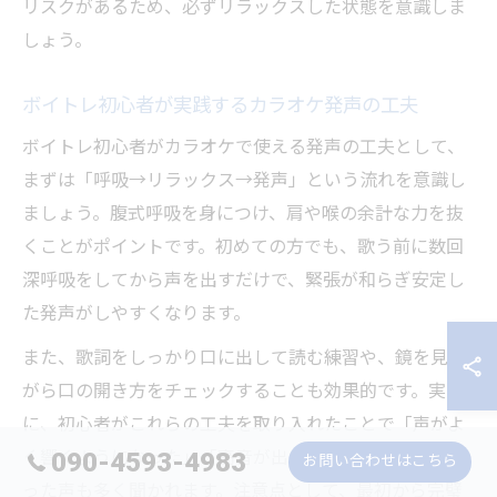
リスクがあるため、必ずリラックスした状態を意識しま
しょう。
ボイトレ初心者が実践するカラオケ発声の工夫
ボイトレ初心者がカラオケで使える発声の工夫として、
まずは「呼吸→リラックス→発声」という流れを意識し
ましょう。腹式呼吸を身につけ、肩や喉の余計な力を抜
くことがポイントです。初めての方でも、歌う前に数回
深呼吸をしてから声を出すだけで、緊張が和らぎ安定し
た発声がしやすくなります。
また、歌詞をしっかり口に出して読む練習や、鏡を見な
がら口の開き方をチェックすることも効果的です。実際
に、初心者がこれらの工夫を取り入れたことで「声がよ
090-4593-4983
く響くようになった」「高音が出しやすくなった」とい
お問い合わせはこちら
った声も多く聞かれます。注意点として、最初から完璧