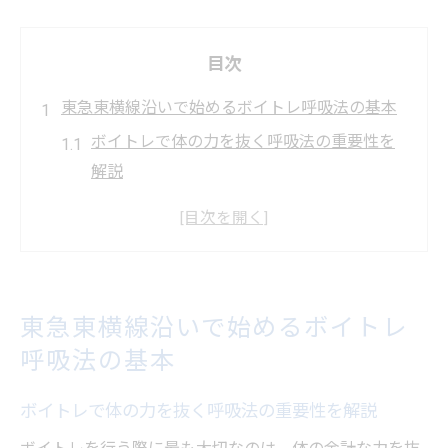
目次
東急東横線沿いで始めるボイトレ呼吸法の基本
ボイトレで体の力を抜く呼吸法の重要性を
解説
東急東横線沿いで学ぶ効率的なボイトレの
始め方
呼吸法をマスターして発声が変わる理由と
は
東急東横線沿いで始めるボイトレ
ボイトレ初心者が知るべき発声時の呼吸ポ
呼吸法の基本
イント
ボイトレ呼吸法で安定した声を手に入れる
ボイトレで体の力を抜く呼吸法の重要性を解説
方法