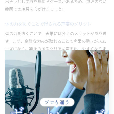
出そうとして喉を痛めるケースがあるため、無理のない
範囲での練習を心がけましょう。
体の力を抜くことで得られる声帯のメリット
体の力を抜くことで、声帯には多くのメリットがありま
す。まず、余計な力みが取れることで声帯の動きがスム
ーズになり、響きのあるクリアな声を出しやすくなりま
す。これは、ボイトレの基本である「効率よく声帯を使
う」ことに直結しています。
さらに、無駄な緊張を避けることで声帯への負担が減少
し、喉の疲労や声枯れのリスクも軽減できます。例え
ば、カラオケで長時間歌っても声がかすれにくくなり、
パフォーマンスの質が向上します。
また、力を抜いて発声することで自然な共鳴が生まれ、