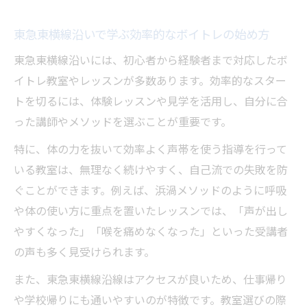
体の力を抜く独自アプローチの浜渦ボイト
東急東横線沿いで学ぶ効率的なボイトレの始め方
レ
浜渦ボイトレ実践で感じる声帯の変化とは
東急東横線沿いには、初心者から経験者まで対応したボ
イトレ教室やレッスンが多数あります。効率的なスター
浜渦メソッドが選ばれる発声理論のポイン
トを切るには、体験レッスンや見学を活用し、自分に合
ト
った講師やメソッドを選ぶことが重要です。
ボイトレでお腹から響くイケボに近づく秘訣
ボイトレでお腹から響く発声の仕組みを解
特に、体の力を抜いて効率よく声帯を使う指導を行って
説
いる教室は、無理なく続けやすく、自己流での失敗を防
ぐことができます。例えば、浜渦メソッドのように呼吸
イケボを目指すための呼吸法とボイトレの
や体の使い方に重点を置いたレッスンでは、「声が出し
実践
やすくなった」「喉を痛めなくなった」といった受講者
お腹から声を出すボイトレ練習の効果と魅
の声も多く見受けられます。
力
また、東急東横線沿線はアクセスが良いため、仕事帰り
ボイトレで低音が響くイケボになる方法
や学校帰りにも通いやすいのが特徴です。教室選びの際
体の力を抜いて魅力を引き出す発声テクニ