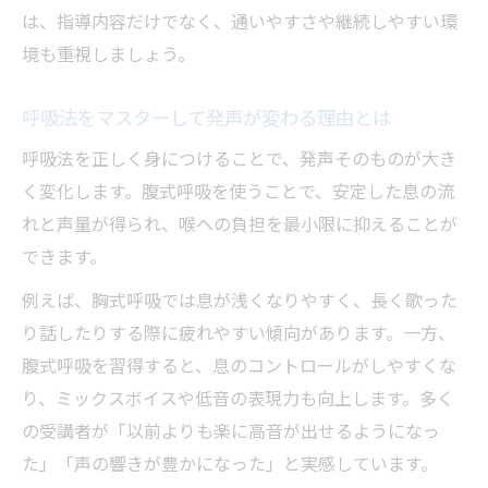
は、指導内容だけでなく、通いやすさや継続しやすい環
ック
境も重視しましょう。
カラオケで輝くための呼吸法と発声のコツ
ボイトレでカラオケが楽しくなる呼吸法の
呼吸法をマスターして発声が変わる理由とは
秘密
呼吸法を正しく身につけることで、発声そのものが大き
カラオケで差がつく発声とボイトレの組み
く変化します。腹式呼吸を使うことで、安定した息の流
合わせ
れと声量が得られ、喉への負担を最小限に抑えることが
お腹から声を出すボイトレが歌唱力を高め
できます。
る理由
例えば、胸式呼吸では息が浅くなりやすく、長く歌った
カラオケで映える声を作るボイトレ練習法
り話したりする際に疲れやすい傾向があります。一方、
ボイトレ初心者が実践するカラオケ発声の
腹式呼吸を習得すると、息のコントロールがしやすくな
工夫
り、ミックスボイスや低音の表現力も向上します。多く
自然体でもしっかり出る声を手に入れる方法
の受講者が「以前よりも楽に高音が出せるようになっ
ボイトレで自然体の発声を身につけるコツ
た」「声の響きが豊かになった」と実感しています。