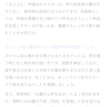
無理なく声量を上げるボイトレ呼吸法の流
このように、呼吸法のマスターは、声の安定感や響きだ
れ
けでなく、発声時の自信にもつながります。失敗例とし
自然体でも響く声を作るボイトレの練習法
ては、呼吸を意識せずに喉だけで声を出そうとして声枯
体の力を抜くことで安定する発声のポイン
れを起こすケースが多いため、基礎からしっかり取り組
ト
むことが大切です。
声の質感が変わるボイトレ実践の積み重ね
ボイトレ初心者が知るべき発声時の呼吸ポイント
ボイトレ初心者がまず押さえるべきポイントは、息を吸
う時と吐く時の体の使い方です。背筋を伸ばして立ち、
肩や首の力を抜いた状態でお腹を膨らませながら深く息
を吸い込みます。吐くときは、ゆっくりと一定のスピー
ドで息を送り出すことを意識しましょう。
また、発声時に「お腹から声を出す」とよく言われます
が、実際にはお腹の下部（丹田）を意識して息を送り出