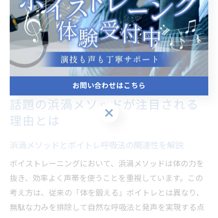
低音から高音まで幅広い音域で安定した声を出すことが
できます。これは初心者だけでなく、経験者にも重要な
ポイントです。声帯の健康を守りながら、理想の声を手
に入れるためにも、リラックスした状態での発声を習慣
化しましょう。
お問い合わせはこちら
話題の浜渦メソッドが注目される
お問い合わせはこちら
理由とは
浜渦メソッドとボイトレ呼吸法の関連性を解説
ボイストレーニングにおいて、浜渦メソッドは体の力を
抜き、効率よく声帯を使うことを重視しています。この
考え方は、従来の「体を鍛える」ボイトレとは異なり、
無駄な力みを排除して自然な呼吸法と発声を実現する点